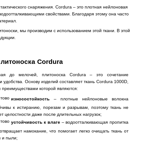
тактического снаряжения. Cordura – это плотная нейлоновая
 водоотталкивающими свойствами. Благодаря этому она часто
атериал.
литоноски, мы производим с использованием этой ткани. В этой
дукции.
плитоноска Cordura
ная до мелочей, плитоноска Cordura – это сочетание
и удобства. Основу изделий составляет ткань Cordura 1000D,
 преимуществами которой являются:
износостойкость
– плотные нейлоновые волокна
йчивы к истиранию, порезам и разрывам, поэтому ткань не
ет целостности даже после длительных нагрузок;
устойчивость к влаге
– водоотталкивающая пропитка
отвращает намокание, что помогает легко очищать ткань от
и и пыли;