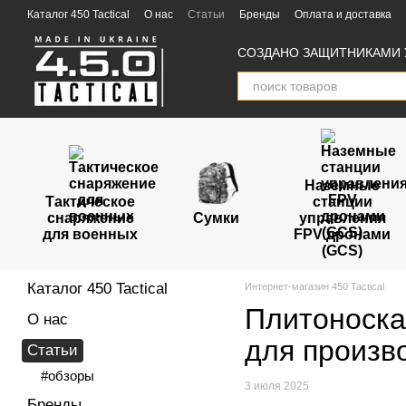
Перейти к основному контенту
Каталог 450 Tactical
О нас
Статьи
Бренды
Оплата и доставка
Пользовательское соглашение
Отзывы
Партнёры
СОЗДАНО ЗАЩИТНИКАМИ 
Наземные
Тактическое
станции
снаряжение
Сумки
управления
для военных
FPV дронами
(GCS)
Каталог 450 Tactical
Интернет-магазин 450 Tactical
Плитоноска 
О нас
для произв
Статьи
#обзоры
3 июля 2025
Бренды