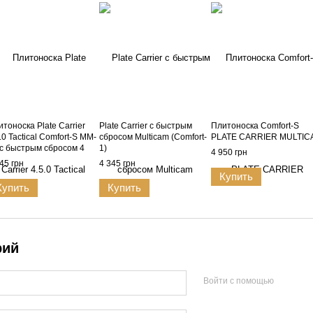
тоноска Plate Carrier
Plate Carrier с быстрым
Плитоноска Comfort-S
.0 Tactical Comfort-S MM-
сбросом Multicam (Comfort-
PLATE CARRIER MULTIC
 с быстрым сбросом 4
1)
4 950 грн
ки, Cordura 1000D, с 3
45 грн
4 345 грн
дсумками АК
Купить
Купить
Купить
рий
Войти с помощью