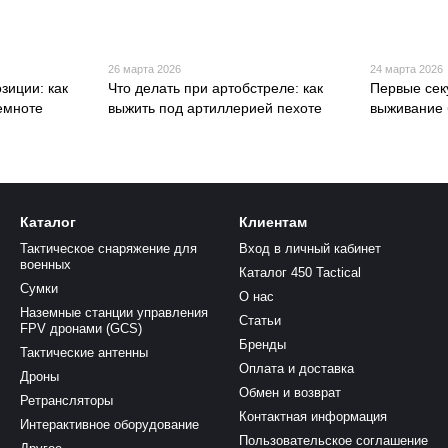
26 марта 2026
24 марта 2026
зиции: как
Что делать при артобстреле: как
Первые сек
темноте
выжить под артиллерией пехоте
выживание б
Каталог
Клиентам
Тактическое снаряжение для
Вход в личный кабинет
военных
Каталог 450 Tactical
Сумки
О нас
Наземные станции управления
Статьи
FPV дронами (GCS)
Бренды
Тактические антенны
Оплата и доставка
Дроны
Обмен и возврат
Ретрансляторы
Контактная информация
Интерактивное оборудование
Пользовательское соглашение