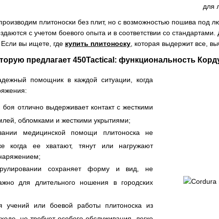
для 
производим плитоноски без плит, но с возможностью пошива под лю
здаются с учетом боевого опыта и в соответствии со стандартами
Если вы ищете, где
купить плитоноску
, которая выдержит все, в
торую предлагает 450Tactical: функциональность Кор
адежный помощник в каждой ситуации, когда
ряжения:
 боя отлично выдерживает контакт с жесткими
млей, обломками и жесткими укрытиями;
зании медицинской помощи плитоноска не
же когда ее хватают, тянут или нагружают
наряжением;
рулировании сохраняет форму и вид, не
важно для длительного ношения в городских
я учений или боевой работы плитоноска из
уходе, не требует особого обслуживания, легко