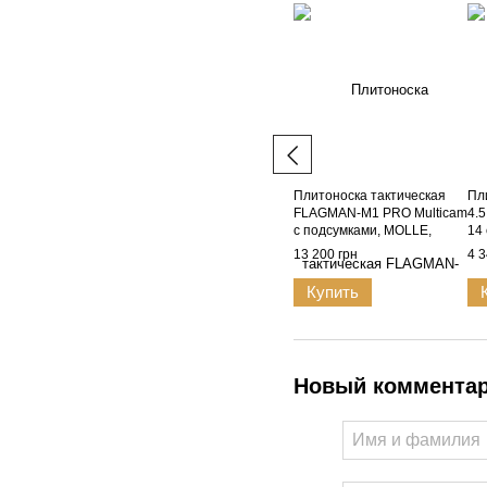
Плитоноска тактическая
Пли
FLAGMAN-M1 PRO Multicam
4.5
с подсумками, MOLLE,
14
Cordura 1000D
точ
13 200 грн
4 3
по
Купить
Новый коммента