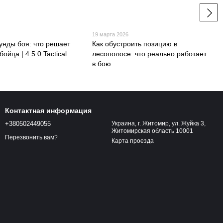
19 марта 2026
унды боя: что решает
Как обустроить позицию в
ойца | 4.5.0 Tactical
лесополосе: что реально работает
в бою
Контактная информация
+380502449055
Украина, г. Житомир, ул. Жуйка 3,
Житомирская область 10001
Перезвонить вам?
Карта проезда