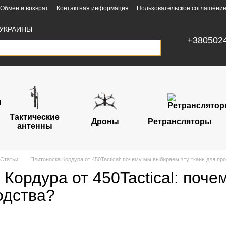
Обмен и возврат
Контактная информация
Пользовательское соглашени
УКРАИНЫ
+380502
Тактические
Дроны
Ретрансляторы
антенны
Статьи
Плитоноска Кордура от 450Tactical: почему мы выбираем эту ткань для пр
Кордура от 450Tactical: поче
одства?