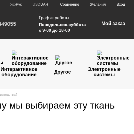
Сравнение
Укр
Рус
USD
UAH
Желания
Вход
е
График работы:
449055
Мой заказ
Понедельник-суббота
с 9-00 до 18-00
Интерактивное
Электронные
Другое
оборудование
системы
оизводства?
му мы выбираем эту ткань