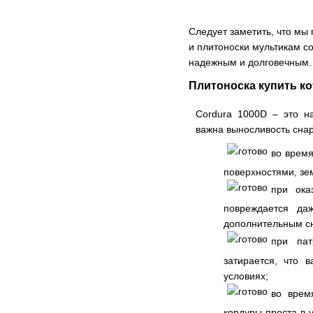
Следует заметить, что мы 
и плитоноски мультикам со
надежным и долговечным. 
Плитоноска купить ко
Cordura 1000D – это н
важна выносливость сна
во время
поверхностями, зе
при ока
повреждается да
дополнительным с
при пат
затирается, что 
условиях;
во врем
кордуры проста в 