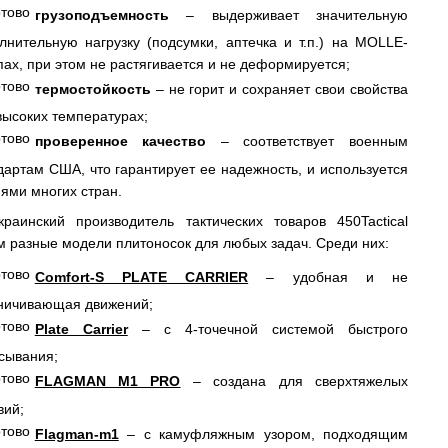
грузоподъемность
– выдерживает значительную
лнительную нагрузку (подсумки, аптечка и т.п.) на MOLLE-
пах, при этом не растягивается и не деформируется;
термостойкость
– не горит и сохраняет свои свойства
высоких температурах;
проверенное качество
– соответствует военным
дартам США, что гарантирует ее надежность, и используется
ями многих стран.
раинский производитель тактических товаров 450Tactical
м разные модели плитоносок для любых задач. Среди них:
Comfort-S PLATE CARRIER
– удобная и не
ничивающая движений;
Plate Carrier
– с 4-точечной системой быстрого
сывания;
FLAGMAN M1 PRO
– создана для сверхтяжелых
вий;
Flagman-m1
– с камуфляжным узором, подходящим