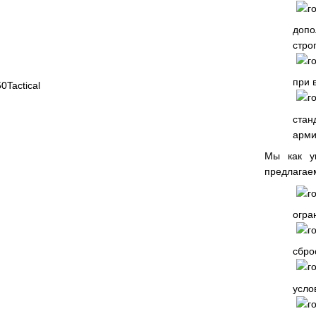
допо
стро
при 
стан
арми
Мы как ук
предлагае
огра
сбро
усло