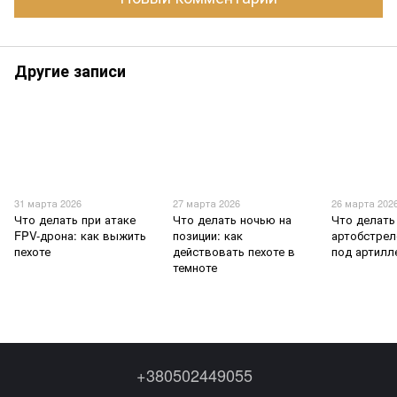
Другие записи
31 марта 2026
27 марта 2026
26 марта 202
Что делать при атаке
Что делать ночью на
Что делать
FPV-дрона: как выжить
позиции: как
артобстрел
пехоте
действовать пехоте в
под артилл
темноте
+380502449055