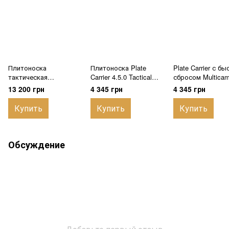
Плитоноска
Плитоноска Plate
Plate Carrier с б
тактическая
Carrier 4.5.0 Tactical
сбросом Multica
FLAGMAN-M1 PRO
Comfort-S MM-14 с
(Comfort-1)
13 200 грн
4 345 грн
4 345 грн
Multicam с
быстрым сбросом 4
подсумками, MOLLE,
точки, Cordura 1000D, с
Купить
Купить
Купить
Cordura 1000D
3 подсумками АК
Обсуждение