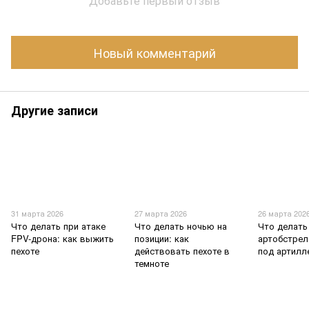
Добавьте первый отзыв
Новый комментарий
Другие записи
31 марта 2026
27 марта 2026
26 марта 202
Что делать при атаке
Что делать ночью на
Что делать
FPV-дрона: как выжить
позиции: как
артобстрел
пехоте
действовать пехоте в
под артилл
темноте