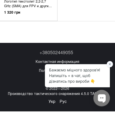
Логотип текстолит 2,2-2,7
GHz (SMA) для FPV и других
БПЛА
1 320 грн
+380502449055
Контактная информация
Полная версия сайта
Карта сайта
© 2022—2026
Производство тактического снаряжения 4.5.0 TACTICAL
Укр
Рус
,