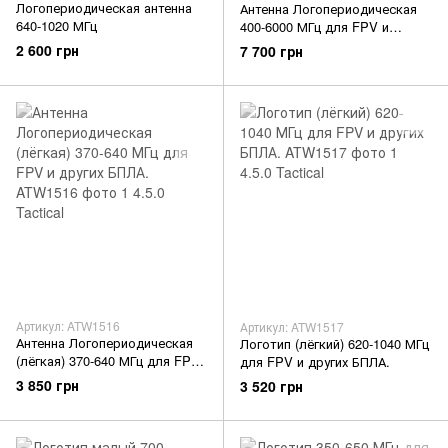
Логопериодическая антенна
Антенна Логопериодическая
640-1020 МГц
400-6000 МГц для FPV и
других БПЛА
2 600 грн
7 700 грн
Артикул: ATW1516
Артикул: ATW1517
Антенна Логопериодическая
Логотип (лёгкий) 620-1040 МГц
(лёгкая) 370-640 МГц для FPV
для FPV и других БПЛА.
и других БПЛА.
3 850 грн
3 520 грн