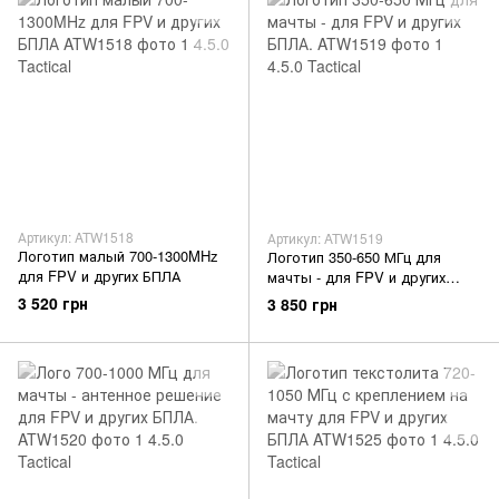
Артикул: ATW1518
Артикул: ATW1519
Логотип малый 700-1300MHz
Логотип 350-650 МГц для
для FPV и других БПЛА
мачты - для FPV и других
БПЛА.
3 520 грн
3 850 грн