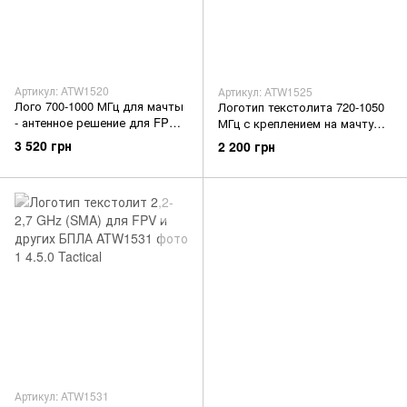
Артикул: ATW1520
Артикул: ATW1525
Лого 700-1000 МГц для мачты
Логотип текстолита 720-1050
- антенное решение для FPV и
МГц с креплением на мачту
других БПЛА.
для FPV и других БПЛА
3 520 грн
2 200 грн
Артикул: ATW1531