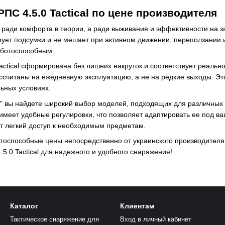
РПС 4.5.0 Tactical по цене производителя
 ради комфорта в теории, а ради выживания и эффективности на 
рует подсумки и не мешает при активном движении, переползании и
аботоспособным.
Tactical сформирована без лишних накруток и соответствует реаль
ссчитаны на ежедневную эксплуатацию, а не на редкие выходы. Эт
льных условиях.
С" вы найдете широкий выбор моделей, подходящих для различных 
имеет удобные регулировки, что позволяет адаптировать ее под ваш
т легкий доступ к необходимым предметам.
оспособные цены непосредственно от украинского производителя, 
5.0 Tactical для надежного и удобного снаряжения!
Каталог
Клиентам
Тактическое снаряжение для
Вход в личный кабинет