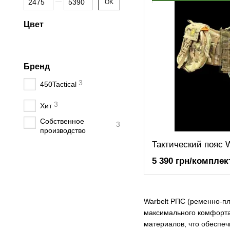
OK
Цвет
Бренд
3
450Tactical
3
Хит
Собственное
3
производство
5 390 грн/комплек
Warbelt РПС (ременно-пл
максимального комфорта
материалов, что обеспеч