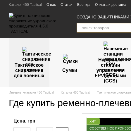
Перейти к основному контенту
Каталог 450 Tactical
О нас
Статьи
Бренды
Оплата и доставка
Пользовательское соглашение
Отзывы
Партнёры
СОЗДАНО ЗАЩИТНИКАМИ 
Наземные
Тактическое
станции
снаряжение
Сумки
управления
для военных
FPV дронами
(GCS)
Интернет-магазин 450 Tactical
Каталог 450 Tactical
Тактическое снаряжен
Где купить ременно-плечев
Цена, грн
ХИТ
СОБСТВЕННОЕ ПРОИЗВ
От Цена, грн
До Цена, грн