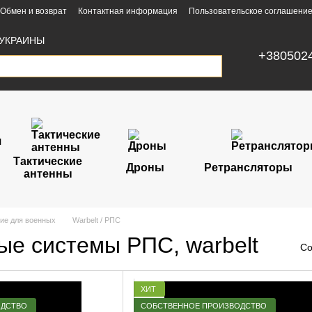
Обмен и возврат
Контактная информация
Пользовательское соглашени
УКРАИНЫ
+380502
Тактические
Дроны
Ретрансляторы
антенны
ие для военных
Warbelt / РПС
ые системы РПС, warbelt
Со
ХИТ
ОДСТВО
СОБСТВЕННОЕ ПРОИЗВОДСТВО