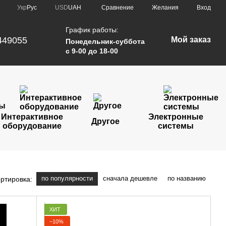
Сравнение
Укр
Рус
USD
UAH
Желания
Вход
е
График работы:
449055
Мой заказ
Понедельник-суббота
с 9-00 до 18-00
Интерактивное
Электронные
Другое
оборудование
системы
по популярности
сначала дешевле
по названию
ртировка:
ХИТ
−10%