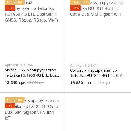
НОВИНКА
НОВИНКА
−8%
−2%
Артикул: RUT956
Артикул: RUTX11
Мобильный маршрутизатор
Сотовый маршрутизатор
Teltonika RUT956 4G LTE Dual
Teltonika RUTX11 4G LTE Cat 6
SIM с GNSS, RS232, RS485,
Dual SIM Gigabit Wi-Fi
12 240 грн
16 830 грн
13 250 грн
17 250 грн
Wi-Fi
НОВИНКА
−1%