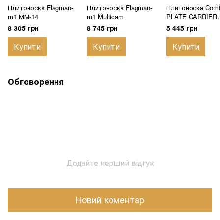
Плитоноска Flagman-
Плитоноска Flagman-
Плитоноска Comf
m1 ММ-14
m1 Multicam
PLATE CARRIER
MМ-14 Full
8 305 грн
8 745 грн
5 445 грн
Купити
Купити
Купити
Обговорення
Додайте перший відгук
Новий коментар