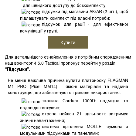
- для швидкого доступу до боєкомплекту;
підсумки під магазини АК/AR (2 шт.), щоб
підлаштувати комплект під власні потреби;
підсумок для рації - для ефективної
комунікації у групі.
Купити
Для детальнішого ознайомлення з потрібним спорядженням
наш воєнторг 4.5.0 Tactical пропонує перейти у розділ
“Підсумки”.
Не менш важлива причина купити плитоноску FLAGMAN
M1 PRO (Pixel MM14) - якісні матеріали та надійна
конструкція, що забезпечують тривале використання:
тканина Cordura 1000D: надміцна та
водовідштовхуюча;
стропа нейлон 21 щільності: витримує
значні навантаження;
система кріплення MOLLE: сумісна з
модульними підсумками та панелями;