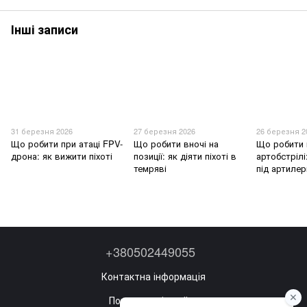
Інші записи
31 березня 2026
27 березня 2026
26 березня 2
Що робити при атаці FPV-
Що робити вночі на
Що робити 
дрона: як вижити піхоті
позиції: як діяти піхоті в
артобстрілі
темряві
під артилер
+380502449055
Контактна інформація
Повна версія сайту