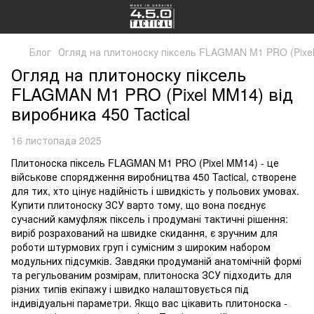
Блог
Огляд на плитоноску піксель FLAGMAN M1 PRO (Pixel 
Огляд на плитоноску піксель
FLAGMAN M1 PRO (Pixel MM14) від
виробника 450 Tactical
16 листопада 2025
Плитоноска піксель FLAGMAN M1 PRO (Pixel MM14) - це
військове спорядження виробництва 450 Tactical, створене
для тих, хто цінує надійність і швидкість у польових умовах.
Купити плитоноску ЗСУ варто тому, що вона поєднує
сучасний камуфляж піксель і продумані тактичні рішення:
виріб розрахований на швидке скидання, є зручним для
роботи штурмових груп і сумісним з широким набором
модульних підсумків. Завдяки продуманій анатомічній формі
та регульованим розмірам, плитоноска ЗСУ підходить для
різних типів екіпажу і швидко налаштовується під
індивідуальні параметри. Якщо вас цікавить плитоноска -