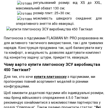
регульований розмір: від XS до XXL,
максимальний обхват 130 см;
розмір плит: 25×30 см;
можливість швидкого скидання: для
оперативного зняття або евакуації.
Плитоноска з підсумками FLAGMAN M1 PRO розрахована як
для активного тактичного використання, так і для тривалих
нарядів. Конструкція продумана так, щоб балансувати вагу
та комфорт, а модульність дозволяє адаптувати комплект
під конкретну задачу: штурм, прикриття, евакуація.
Чому варто купити плитоноску ЗСУ виробництва
450 Тактікал?
Для тих, хто хоче
купити плитоноску
з підсумками, ми
пропонуємо повний асортимент моделей із різними
конфігураціями.
Щоб замовити додаткові підсумки або індивідуальні розміри,
наш бренд військового спорядження 4.5.0 Тактікал
рекомендує ознайомитися з можливостями партнерства у
розділі “Співпраця”. Також радимо прочитати статтю:
“Які