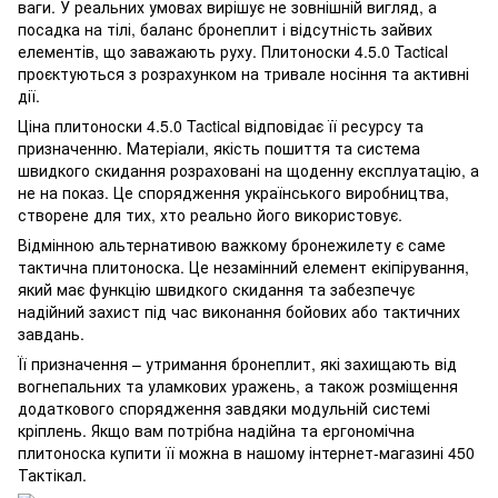
ваги. У реальних умовах вирішує не зовнішній вигляд, а
посадка на тілі, баланс бронеплит і відсутність зайвих
елементів, що заважають руху. Плитоноски 4.5.0 Tactical
проєктуються з розрахунком на тривале носіння та активні
дії.
Ціна плитоноски 4.5.0 Tactical відповідає її ресурсу та
призначенню. Матеріали, якість пошиття та система
швидкого скидання розраховані на щоденну експлуатацію, а
не на показ. Це спорядження українського виробництва,
створене для тих, хто реально його використовує.
Відмінною альтернативою важкому бронежилету є саме
тактична плитоноска. Це незамінний елемент екіпірування,
який має функцію швидкого скидання та забезпечує
надійний захист під час виконання бойових або тактичних
завдань.
Її призначення – утримання бронеплит, які захищають від
вогнепальних та уламкових уражень, а також розміщення
додаткового спорядження завдяки модульній системі
кріплень. Якщо вам потрібна надійна та ергономічна
плитоноска купити її можна в нашому інтернет-магазині 450
Тактікал.