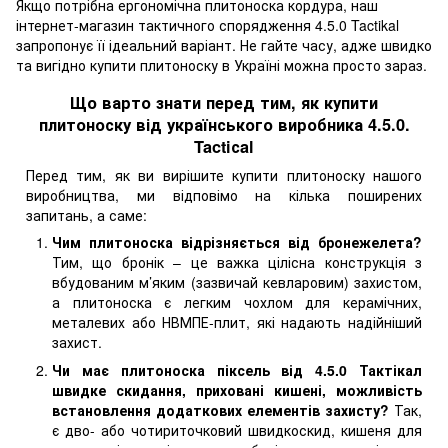
Якщо потрібна ергономічна плитоноска кордура, наш
інтернет-магазин тактичного спорядження 4.5.0 Tactikal
запропонує її ідеальний варіант. Не гайте часу, адже швидко
та вигідно купити плитоноску в Україні можна просто зараз.
Що варто знати перед тим, як купити
плитоноску від українського виробника 4.5.0.
Tactiсal
Перед тим, як ви вирішите купити плитоноску нашого
виробництва, ми відповімо на кілька поширених
запитань, а саме:
Чим плитоноска відрізняється від бронежелета?
Тим, що бронік – це важка цілісна конструкція з
вбудованим м’яким (зазвичай кевларовим) захистом,
а плитоноска є легким чохлом для керамічних,
металевих або НВМПЕ-плит, які надають надійніший
захист.
Чи має плитоноска піксель від 4.5.0 Тактікал
швидке скидання, приховані кишені, можливість
встановлення додаткових елементів захисту?
Так,
є дво- або чотириточковий швидкоскид, кишеня для