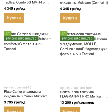
Tactical Comfort-S MM-14 зі
скиданням Multicam (Comfort-1)
швидким скиданням 4 точки,
4 345 грн/од.
4 345 грн/од.
Cordura 1000D, з 3 підсумками
АК
Купити
Купити
ХІТ
ХІТ
ВЛАСНЕ ВИРОБНИЦТВО
ВЛАСНЕ ВИРОБНИЦТВО
Артикул: comfort-1C
Артикул: flagman11pro
Plate Carrier зі швидким
Плитоноска тактична
скиданням 2 точки Multicam
FLAGMAN-M1 PRO Multicam з
підсумками, MOLLE, Cordura
3 795 грн/од.
13 200 грн/комплект
1000D
Купити
Купити