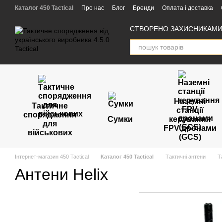
Перейти к основному контенту
Каталог 450 Tactical
Про нас
Блог
Бренди
Оплата і доставка
Угода користувача
Відгуки
Партнери
СТВОРЕНО ЗАХИСНИКАМИ 
Наземні
Тактичне
станції
спорядження
Сумки
керування
для
FPV дронами
військових
(GCS)
Інтернет-магазин 450 Tactical
Каталог 450 Tactical
Тактичні антени
Т
Антени Helix