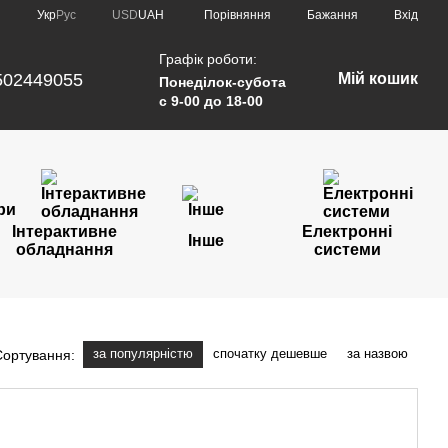
Порівняння
Укр
Рус
USD
UAH
Бажання
Вхід
Графік роботи:
502449055
Мій кошик
Понеділок-субота
с 9-00 до 18-00
Інтерактивне
Електронні
Інше
обладнання
системи
за популярністю
спочатку дешевше
за назвою
Сортування: