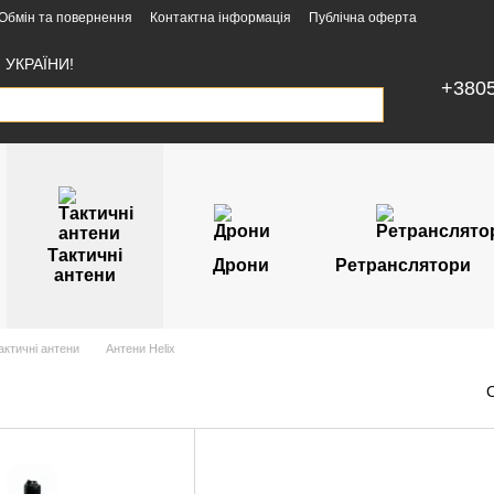
Обмін та повернення
Контактна інформація
Публічна оферта
УКРАЇНИ!
+380
Тактичні
Дрони
Ретранслятори
антени
актичні антени
Антени Helix