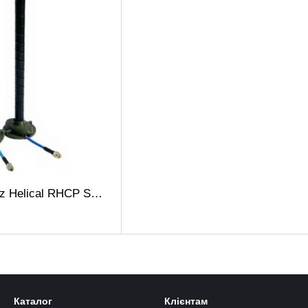
Антенна 4.9-6.1 GHz Helical RHCP SMA (6в) для FPV та інших БПЛА
Каталог
Клієнтам