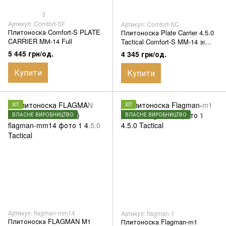
3
Артикул: Comfort-SF
Артикул: Comfort-SC
Плитоноска Comfort-S PLATE
Плитоноска Plate Carrier 4.5.0
CARRIER MМ-14 Full
Tactical Comfort-S MM-14 зі
швидким скиданням 4 точки,
5 445 грн/од.
4 345 грн/од.
Cordura 1000D, з 3 підсумками
АК
Купити
Купити
ХІТ
ХІТ
ВЛАСНЕ ВИРОБНИЦТВО
ВЛАСНЕ ВИРОБНИЦТВО
Артикул: flagman-mm14
Артикул: flagman-1
Плитоноска FLAGMAN M1
Плитоноска Flagman-m1