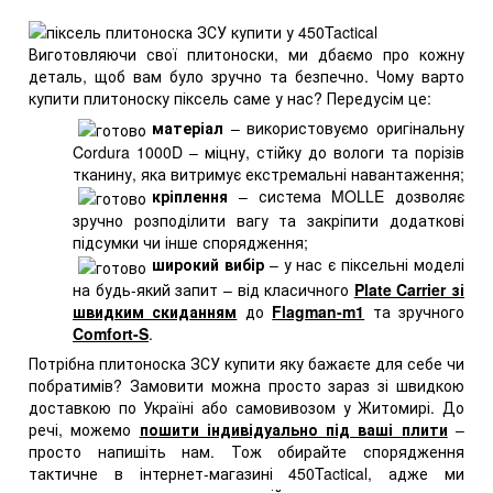
Виготовляючи свої плитоноски, ми дбаємо про кожну
деталь, щоб вам було зручно та безпечно. Чому варто
купити плитоноску піксель саме у нас? Передусім це:
матеріал
– використовуємо оригінальну
Cordura 1000D – міцну, стійку до вологи та порізів
тканину, яка витримує екстремальні навантаження;
кріплення
– система MOLLE дозволяє
зручно розподілити вагу та закріпити додаткові
підсумки чи інше спорядження;
широкий вибір
– у нас є піксельні моделі
на будь-який запит – від класичного
Plate Carrier зі
швидким скиданням
до
Flagman-m1
та зручного
Comfort-S
.
Потрібна плитоноска ЗСУ купити яку бажаєте для себе чи
побратимів? Замовити можна просто зараз зі швидкою
доставкою по Україні або самовивозом у Житомирі. До
речі, можемо
пошити індивідуально під ваші плити
–
просто напишіть нам. Тож обирайте спорядження
тактичне в інтернет-магазині 450Tactical, адже ми