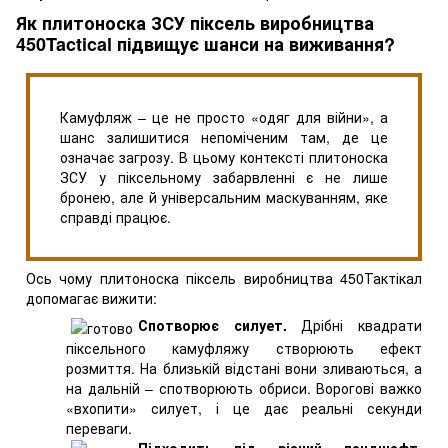
Як плитоноска ЗСУ піксель виробництва
450Tactical підвищує шанси на виживання?
Камуфляж – це не просто «одяг для війни», а
шанс залишитися непоміченим там, де це
означає загрозу. В цьому контексті плитоноска
ЗСУ у піксельному забарвленні є не лише
бронею, але й універсальним маскуванням, яке
справді працює.
Ось чому плитоноска піксель виробництва 450Тактікал
допомагає вижити:
Спотворює силует.
Дрібні квадрати
піксельного камуфляжу створюють ефект
розмиття. На близькій відстані вони зливаються, а
на дальній – спотворюють обриси. Ворогові важко
«вхопити» силует, і це дає реальні секунди
переваги.
Підходить під різний ландшафт.