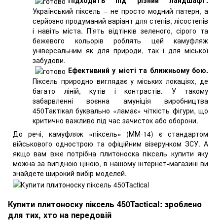
Український піксель – не просто модний патерн, а
серйозно продуманий варіант для степів, лісостепів
і навіть міста. П’ять відтінків зеленого, сірого та
бежевого кольорів роблять цей камуфляж
універсальним як для природи, так і для міської
забудови.
Ефективний у місті та ближньому бою.
Піксель природно виглядає у міських локаціях, де
багато ліній, кутів і контрастів. У такому
забарвленні воєнна амуніція виробництва
450Тактікал буквально «ламає» чіткість фігури, що
критично важливо під час зачисток або оборони.
До речі, камуфляж «піксель» (ММ-14) є стандартом
військового однострою та офіційним візерунком ЗСУ. А
якщо вам вже потрібна плитоноска піксель купити яку
можна за вигідною ціною, в нашому інтернет-магазині ви
знайдете широкий вибір моделей.
Купити плитоноску піксель 450Tactical: зроблено
для тих, хто на передовій