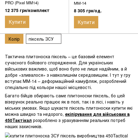
PRO (Pixel MM14)
ММ-14
12 375 грн/комплект
8 305 грн/од.
Купити
Купити
Колір
піксель ЗСУ
Тактична плитоноска піксель – це базовий елемент
сучасного бойового спорядження. Для українських
військових важливо, щоб воно було не лише надійним, а й
добре «зливалося» з навколишнім середовищем. І тут у гру
вступає ММ-14 – деформаційний камуфляж, розроблений
спеціально під кольори нашої місцевості.
Багато бійців обирають саме плитоноски піксель, бо цей
візерунок реально працює як в полі, так і в лісі, і навіть у
міських умовах. Якщо шукаєте піксель плитоноски купити які
можна швидко та недорого,
екіпірування для військових в
450Тактікал
розроблено з урахуванням реальних потреб
наших захисників.