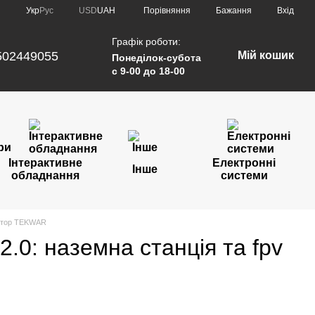
Порівняння
Укр
Рус
USD
UAH
Бажання
Вхід
Графік роботи:
502449055
Мій кошик
Понеділок-субота
с 9-00 до 18-00
Інтерактивне
Електронні
Інше
обладнання
системи
слятор TEKWAR
 2.0: наземна станція та fpv