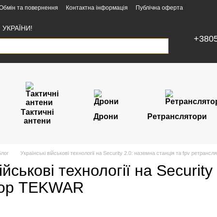
Обмін та повернення
Контактна інформація
Публічна оферта
УКРАЇНИ!
+380
Тактичні
Дрони
Ретранслятори
антени
Блог
Українські військові технології на Security 2.0: наземна станція та fpv ретран
ійськові технології на Security
тор TEKWAR