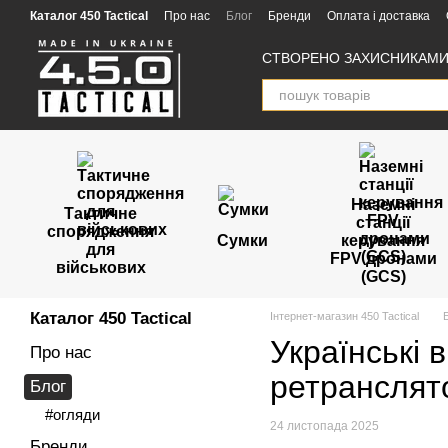
Перейти к основному контенту
Каталог 450 Tactical
Про нас
Блог
Бренди
Оплата і доставка
Угода користувача
Відгуки
Партнери
СТВОРЕНО ЗАХИСНИКАМИ 
Наземні
Тактичне
станції
спорядження
Сумки
керування
для
FPV дронами
військових
(GCS)
Каталог 450 Tactical
Інтернет-магазин 450 Tactical
Українські в
Про нас
ретрансля
Блог
#огляди
24 листопада 2025
Бренди