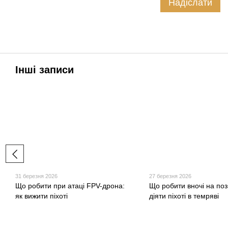
Надіслати
Інші записи
31 березня 2026
27 березня 2026
Що робити при атаці FPV-дрона:
Що робити вночі на пози
як вижити піхоті
діяти піхоті в темряві