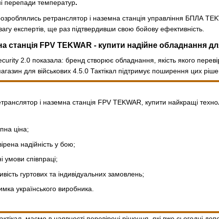
ні перепади температур
.
и розроблялись ретранслятор і наземна станція управління БПЛА TE
увагу експертів, ще раз підтвердивши свою бойову ефективність.
на станція FPV TEKWAR - купити надійне обладнання дл
curity 2.0 показала: бренд створює обладнання, якість якого пер
агазин для військових 4.5.0 Тактікал підтримує поширення цих рішен
транслятор і наземна станція FPV TEKWAR, купити найкращі техноло
пна ціна;
ірена надійність у бою;
ні умови співпраці;
вість гуртових та індивідуальних замовлень;
имка українського виробника.
актікал, маємо в наявності перевірені рішення, які вже сьогодні д