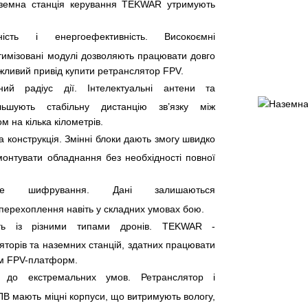
аземна станція керування TEKWAR утримують
ність і енергоефективність. Високоємні
тимізовані модулі дозволяють працювати довго
ажливий привід купити ретранслятор FPV.
ний радіус дії. Інтелектуальні антени та
ільшують стабільну дистанцію зв’язку між
м на кілька кілометрів.
 конструкція. Змінні блоки дають змогу швидко
онтувати обладнання без необхідності повної
ене шифрування. Дані залишаються
перехоплення навіть у складних умовах бою.
сть із різними типами дронів. TEKWAR -
яторів та наземних станцій, здатних працювати
ом FPV-платформ.
ть до екстремальних умов. Ретранслятор і
ПВ мають міцні корпуси, що витримують вологу,