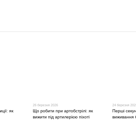
26 березня 2026
24 березня 202
ції: як
Що робити при артобстрілі: як
Перші секу
вижити під артилерією піхоті
виживання бі