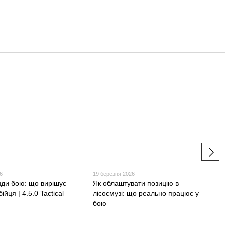
6
19 березня 2026
нди бою: що вирішує
Як облаштувати позицію в
йця | 4.5.0 Tactical
лісосмузі: що реально працює у
бою