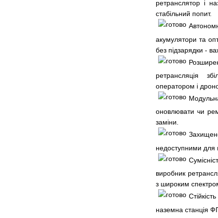
ретранслятор і н
стабільний попит.
Автоном
акумулятори та оп
без підзарядки - в
Розшире
ретрансляція зб
оператором і дроно
Модульна
оновлювати чи рем
заміни.
Захищ
недоступними для 
Сумісні
виробник ретрансл
з широким спектр
Стійкіс
наземна станція Ф