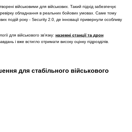
творені військовими для військових. Такий підхід забезпечує
перевірку обладнання в реальних бойових умовах. Саме тому
х подій року - Security 2.0, де інновації привернули особливу
гії для військового зв’язку:
наземні станції та дрон
дань і вже встигло отримати високу оцінку підрозділів.
шення для стабільного військового