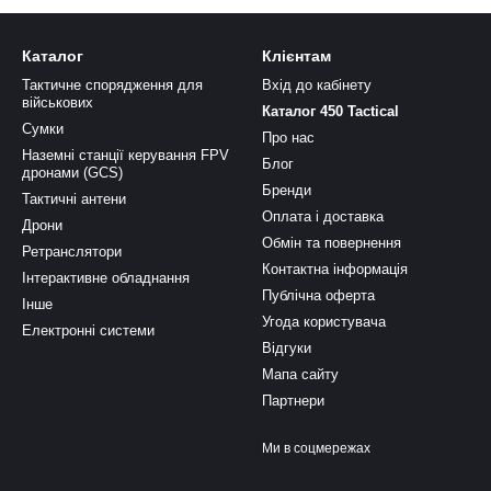
Каталог
Клієнтам
Тактичне спорядження для
Вхід до кабінету
військових
Каталог 450 Tactical
Сумки
Про нас
Наземні станції керування FPV
Блог
дронами (GCS)
Бренди
Тактичні антени
Оплата і доставка
Дрони
Обмін та повернення
Ретранслятори
Контактна інформація
Інтерактивне обладнання
Публічна оферта
Інше
Угода користувача
Електронні системи
Відгуки
Мапа сайту
Партнери
Ми в соцмережах