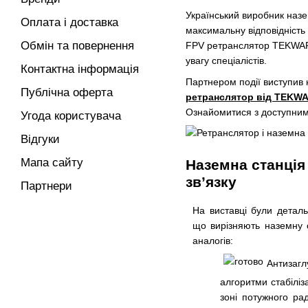
Український виробник назем
Оплата і доставка
максимальну відповідність
Обмін та повернення
FPV ретранслятор TEKWAR і 
увагу спеціалістів.
Контактна інформація
Партнером події виступив н
Публічна оферта
ретранслятор від TEKW
Ознайомитися з доступним
Угода користувача
Відгуки
Мапа сайту
Наземна станція
зв’язку
Партнери
На виставці були деталь
що вирізняють наземну
аналогів:
Антизаг
алгоритми стабіліз
зоні потужного ра