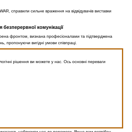
KWAR, справили сильне враження на відвідувачів виставки
я безперервної комунікації
евірена фронтом, визнана професіоналами та підтверджена
ь, пропонуючи вигідні умови співпраці.
гічні рішення ви можете у нас. Ось основні переваги
опомагають наблизити нас до перемоги. Якщо вам потрібен