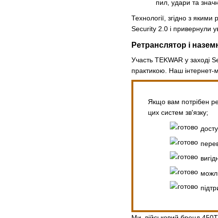
пил, удари та знач
Технології, згідно з яким
Security 2.0 і привернули 
Ретранслятор і назем
Участь TEKWAR у заході Se
практикою. Наш інтернет-м
Якщо вам потрібен ре
цих систем зв'язку;
досту
перев
вигід
можли
підтр
Ми, військовий бренд 450Т