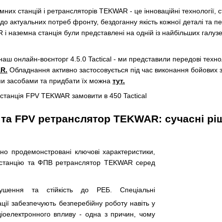
них станцій і ретрансляторів TEKWAR - це інноваційні технології, с
 до актуальних потреб фронту, бездоганну якість кожної деталі та 
наземна станція були представлені на одній із найбільших галузеви
аш онлайн-воєнторг 4.5.0 Tactical - ми представили передові техноло
AR
.
Обладнання активно застосовується під час виконання бойових зав
и засобами та придбати їх можна
тут
.
 та FPV ретранслятор TEKWAR: сучасні рі
но продемонстровані ключові характеристики,
 станцію та ФПВ ретранслятор TEKWAR серед
лушення та стійкість до РЕБ. Спеціальні
ації забезпечують безперебійну роботу навіть у
діоелектронного впливу - одна з причин, чому