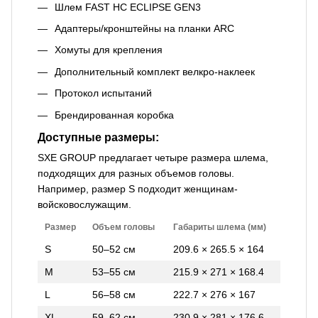
Шлем FAST HC ECLIPSE GEN3
Адаптеры/кронштейны на планки ARC
Хомуты для крепления
Дополнительный комплект велкро-наклеек
Протокол испытаний
Брендированная коробка
Доступные размеры:
SXE GROUP предлагает четыре размера шлема,
подходящих для разных объемов головы.
Например, размер S подходит женщинам-
войсковослужащим.
Размер
Объем головы
Габариты шлема (мм)
S
50–52 см
209.6 × 265.5 × 164
M
53–55 см
215.9 × 271 × 168.4
L
56–58 см
222.7 × 276 × 167
XL
59–62 см
230.9 × 281 × 176.6