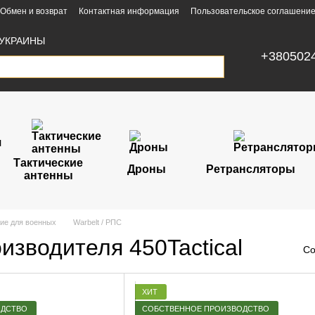
Обмен и возврат
Контактная информация
Пользовательское соглашени
УКРАИНЫ
+380502
Тактические
Дроны
Ретрансляторы
антенны
ие для военных
Warbelt / РПС
изводителя 450Tactical
Со
ХИТ
ОДСТВО
СОБСТВЕННОЕ ПРОИЗВОДСТВО