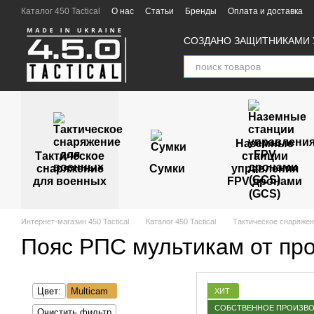
Перейти к основному контенту
Каталог 450 Tactical
О нас
Статьи
Бренды
Оплата и доставка
Пользовательское соглашение
Отзывы
Партнёры
СОЗДАНО ЗАЩИТНИКАМИ 
Наземные
Тактическое
станции
снаряжение
Сумки
управления
для военных
FPV дронами
(GCS)
Интернет-магазин 450 Tactical
Каталог 450 Tactical
Тактическое снаряжен
Пояс РПС мультикам от про
Цвет:
Multicam
ХИТ
СОБСТВЕННОЕ ПРОИЗВ
Очистить фильтр