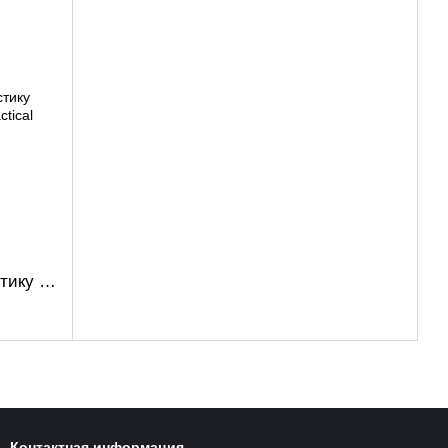
Варбелт с карманом под баллистику (Мультикам)
Контактная информация