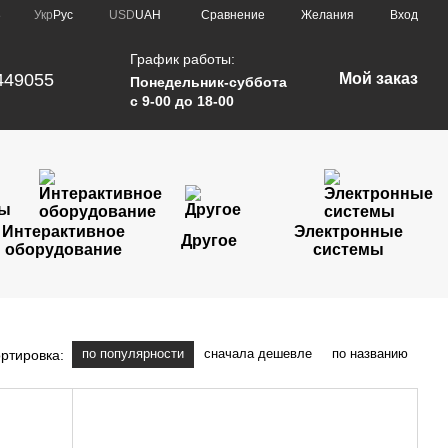
Сравнение
Укр
Рус
USD
UAH
Желания
Вход
е
График работы:
449055
Мой заказ
Понедельник-суббота
с 9-00 до 18-00
Интерактивное
Электронные
Другое
оборудование
системы
по популярности
сначала дешевле
по названию
ртировка: