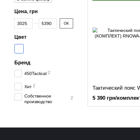
Цена, грн
От Цена, грн
До Цена, грн
OK
Цвет
Бренд
2
450Tactical
2
Хит
Собственное
5 390 грн/комплек
2
производство