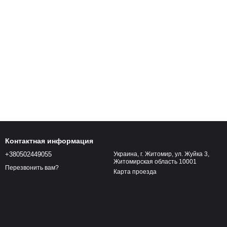
Контактная информация
+380502449055
Украина, г. Житомир, ул. Жуйка 3,
Житомирская область 10001
Перезвонить вам?
Карта проезда