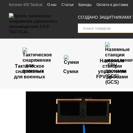
Перейти к основному контенту
Каталог 450 Tactical
О нас
Статьи
Бренды
Оплата и доставка
Пользовательское соглашение
Отзывы
Партнёры
СОЗДАНО ЗАЩИТНИКАМИ 
Наземные
Тактическое
станции
снаряжение
Сумки
управления
для военных
FPV дронами
(GCS)