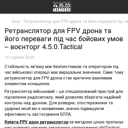
Блог
Ретранслятор для FPV дрона та його переваги під час
Ретранслятор для FPV дрона та
його переваги під час бойових умов
– воєнторг 4.5.0.Tactical
12 серпня 2025
Стабільність зв’язку між безпілотником та оператором під
час військової операції має вирішальне значення. Саме тому
ретранслятор для FPV дрона стає критично важливим
елементом оснащення.
Ретранслятор військовий – це спеціалізований пристрій для
підсилення радіосигналу, який дозволяє зберігати надійний
контроль над дроном. Для розвідки, спостереження та
ударних місій він є незамінним, значно підвищуючи
ефективність застосування БПЛА.
Купити FPV дрон ретранслятор
за вигідною ціною пропонує
наш інтернет-магазин тактичного спорядження 450Tactical.