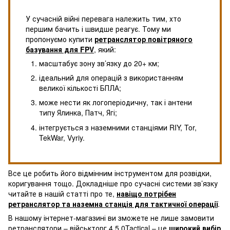
У сучасній війні перевага належить тим, хто
першим бачить і швидше реагує. Тому ми
пропонуємо купити
ретранслятор повітряного
базування для FPV
, який:
масштабує зону зв’язку до 20+ км;
ідеальний для операцій з використанням
великої кількості БПЛА;
може нести як логоперіодичну, так і антени
типу Ялинка, Патч, Ягі;
інтегрується з наземними станціями RIY, Tor,
TekWar, Vyriy.
Все це робить його відмінним інструментом для розвідки,
коригування тощо. Докладніше про сучасні системи зв’язку
читайте в нашій статті про те,
навіщо потрібен
ретранслятор та наземна станція для тактичної операції
.
В нашому інтернет-магазині ви зможете не лише замовити
ретранслятори – військторг 4.5.0Tactical – це
широкий вибір