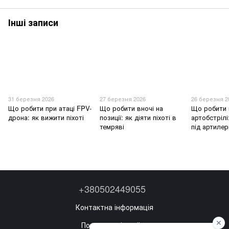
Інші записи
31 березня 2026
27 березня 2026
26 березня 2
Що робити при атаці FPV-
Що робити вночі на
Що робити 
дрона: як вижити піхоті
позиції: як діяти піхоті в
артобстрілі
темряві
під артилер
+380502449055
Контактна інформація
Повна версія сайту