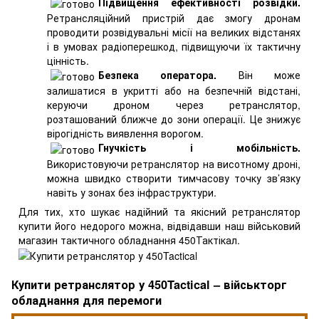
Підвищення ефективності розвідки.
Ретрансляційний пристрій дає змогу дронам
проводити розвідувальні місії на великих відстанях
і в умовах радіоперешкод, підвищуючи їх тактичну
цінність.
Безпека оператора.
Він може
залишатися в укритті або на безпечній відстані,
керуючи дроном через ретранслятор,
розташований ближче до зони операції. Це знижує
вірогідність виявлення ворогом.
Гнучкість і мобільність.
Використовуючи ретранслятор на висотному дроні,
можна швидко створити тимчасову точку зв’язку
навіть у зонах без інфраструктури.
Для тих, хто шукає надійний та якісний ретранслятор
купити його недорого можна, відвідавши наш військовий
магазин тактичного обладнання 450Тактікал.
Купити ретранслятор у 450Tactical – військторг
обладнання для перемоги