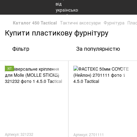
Каталог 450 Tactical
Тактичні аксесуари
Фурнітура
Плас
Купити пластикову фурнітуру
Фільтр
За популярністю
ХІТ
Артикул: 321232
Артикул: 2701111