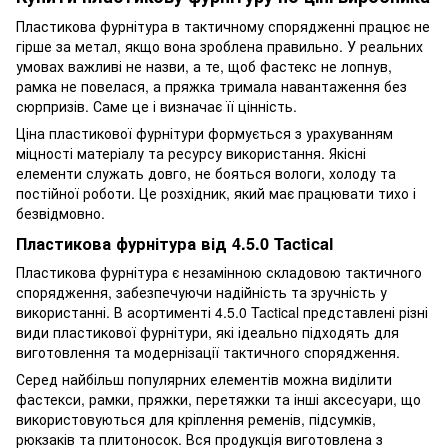
Пластикова фурнітура в тактичному спорядженні працює не
гірше за метал, якщо вона зроблена правильно. У реальних
умовах важливі не назви, а те, щоб фастекс не лопнув,
рамка не повелася, а пряжка тримала навантаження без
сюрпризів. Саме це і визначає її цінність.
Ціна пластикової фурнітури формується з урахуванням
міцності матеріалу та ресурсу використання. Якісні
елементи служать довго, не бояться вологи, холоду та
постійної роботи. Це розхідник, який має працювати тихо і
безвідмовно.
Пластикова фурнітура від 4.5.0 Tactical
Пластикова фурнітура є незамінною складовою тактичного
спорядження, забезпечуючи надійність та зручність у
використанні. В асортименті 4.5.0 Tactical представлені різні
види пластикової фурнітури, які ідеально підходять для
виготовлення та модернізації тактичного спорядження.
Серед найбільш популярних елементів можна виділити
фастекси, рамки, пряжки, перетяжки та інші аксесуари, що
використовуються для кріплення ременів, підсумків,
рюкзаків та плитоносок. Вся продукція виготовлена з