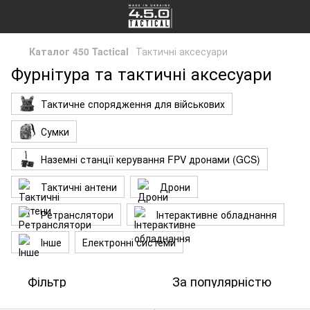
Каталог 450 Tactical
Тактичні аксесуари
Фурнітура та тактичні аксесуари
Тактичне спорядження для військових
Сумки
Наземні станції керування FPV дронами (GCS)
Тактичні антени
Дрони
Ретранслятори
Інтерактивне обладнання
Інше
Електронні системи
Фільтр
За популярністю