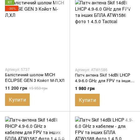
ХІТ
−30%
Артикул: 5737
Артикул: ATW1586
Балістичний шолом MICH
Патч антена Skif 14dBi LHCP
ECLIPSE GEN 3 Койот М-Л,ХЛ
4.9-6.0 GHz для FPV та інших
БПЛА
11 200 грн
1 980 грн
15 950 грн
Купити
Купити