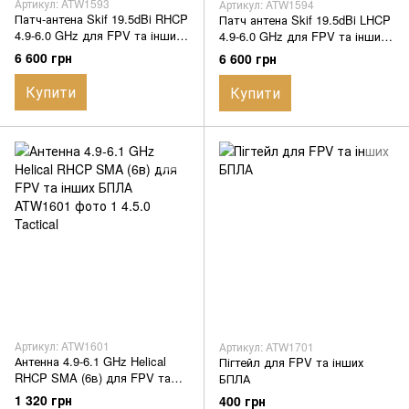
Артикул: ATW1593
Артикул: ATW1594
Патч-антена Skif 19.5dBi RHCP
Патч антена Skif 19.5dBi LHCP
4.9-6.0 GHz для FPV та інших
4.9-6.0 GHz для FPV та інших
БПЛА
БПЛА
6 600 грн
6 600 грн
Купити
Купити
Артикул: ATW1601
Артикул: ATW1701
Антенна 4.9-6.1 GHz Helical
Пігтейл для FPV та інших
RHCP SMA (6в) для FPV та
БПЛА
інших БПЛА
1 320 грн
400 грн