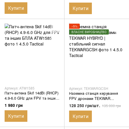
Купити
Купити
−5%
ВЛАСНЕ ВИРОБНИЦТВО
Артикул: ATW1585
Артикул: TEKWARGCSH
Патч-антена Skif 14dBi (RHCP)
Наземна станція керування
4.9-6.0 GHz для FPV та інших
FPV дронами TEKWAR
БПЛА
HYBRYD | стабільний сигнал
1 980 грн
128 250 грн/шт.
135 000 грн
Купити
Купити