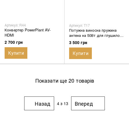
Артикул: R44
Артикул: T17
Конвертер PowerPlant AV-
Потужна виносна пружина
HDMI
антена на 50Вт для глушилок
РЕБ проти дронів
2 700 грн
3 500 грн
Купити
Купити
Показати ще 20 товарів
Назад
Вперед
4
з 13