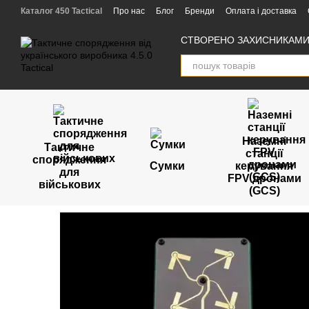
Перейти к основному контенту
Каталог 450 Tactical
Про нас
Блог
Бренди
Оплата і доставка
Угода користувача
Відгуки
Партнери
СТВОРЕНО ЗАХИСНИКАМИ 
Наземні
Тактичне
станції
спорядження
Сумки
керування
для
FPV дронами
військових
(GCS)