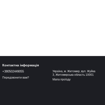
Контактна інформація
+380502449055
Україна, м. Житомир, вул. Жуйка
3, Житомирська область 10001
Передзвонити вам?
Мапа проїзду