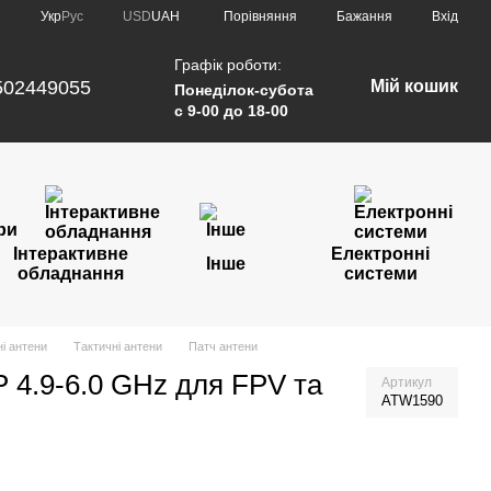
Порівняння
Укр
Рус
USD
UAH
Бажання
Вхід
Графік роботи:
502449055
Мій кошик
Понеділок-субота
с 9-00 до 18-00
Інтерактивне
Електронні
Інше
обладнання
системи
і антени
Тактичні антени
Патч антени
P 4.9-6.0 GHz для FPV та
Артикул
ATW1590