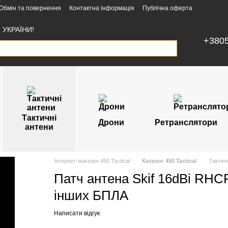
Обмін та повернення
Контактна інформація
Публічна оферта
УКРАЇНИ!
+380
Тактичні
Дрони
Ретранслятори
антени
Інтернет-магазин 450 Tactical
Каталог 450 Tactical
Тактичн
Патч антена Skif 16dBi RHC
інших БПЛА
Написати відгук