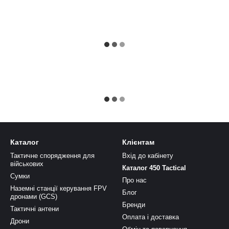
Каталог
Клієнтам
Тактичне спорядження для
Вхід до кабінету
військових
Каталог 450 Tactical
Сумки
Про нас
Наземні станції керування FPV
Блог
дронами (GCS)
Бренди
Тактичні антени
Оплата і доставка
Дрони