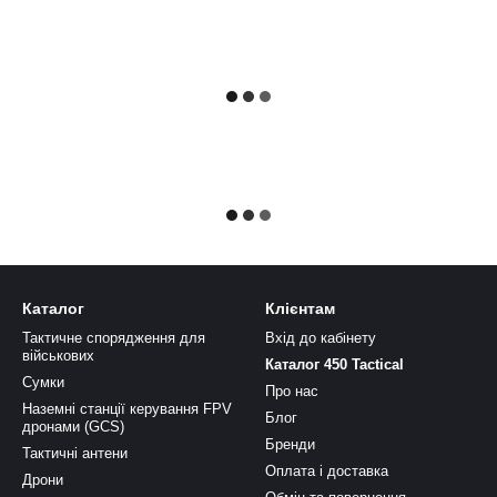
Каталог
Клієнтам
Тактичне спорядження для
Вхід до кабінету
військових
Каталог 450 Tactical
Сумки
Про нас
Наземні станції керування FPV
Блог
дронами (GCS)
Бренди
Тактичні антени
Оплата і доставка
Дрони