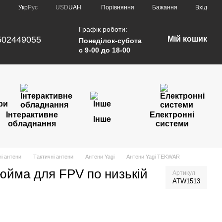
Порівняння
Укр
Рус
USD
UAH
Бажання
Вхід
Графік роботи:
502449055
Мій кошик
Понеділок-субота
с 9-00 до 18-00
Інтерактивне
Електронні
Інше
обладнання
системи
і антени
Тактичні антени
Антени Yagi
Антени Yagi TEKWAR
дюйма для FPV по низькій
Артикул
ATW1513