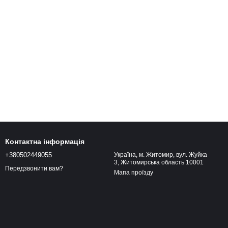
Контактна інформація
+380502449055
Україна, м. Житомир, вул. Жуйка
3, Житомирська область 10001
Передзвонити вам?
Мапа проїзду