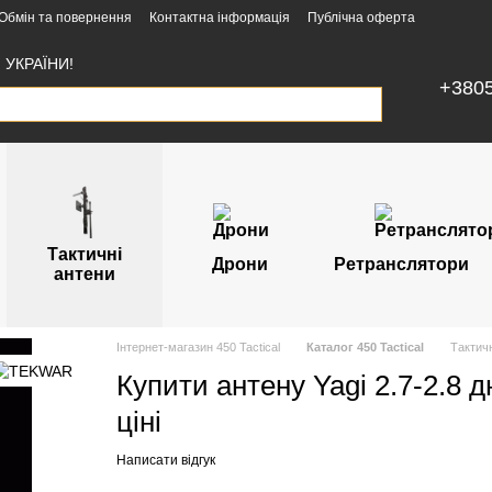
Обмін та повернення
Контактна інформація
Публічна оферта
УКРАЇНИ!
+380
Тактичні
Дрони
Ретранслятори
антени
Інтернет-магазин 450 Tactical
Каталог 450 Tactical
Тактичн
Купити антену Yagi 2.7-2.8 
ціні
Написати відгук