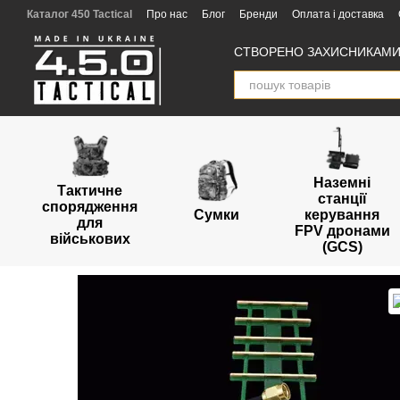
Перейти к основному контенту
Каталог 450 Tactical
Про нас
Блог
Бренди
Оплата і доставка
Угода користувача
Відгуки
Партнери
СТВОРЕНО ЗАХИСНИКАМИ 
Наземні
Тактичне
станції
спорядження
Сумки
керування
для
FPV дронами
військових
(GCS)