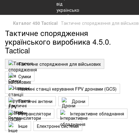
Каталог 450 Tactical
Тактичне спорядження для військов
Тактичне спорядження
українського виробника 4.5.0.
Tactical
Тактичне спорядження для військових
Сумки
Наземні станції керування FPV дронами (GCS)
Тактичні антени
Дрони
Ретранслятори
Інтерактивне обладнання
Інше
Електронні системи