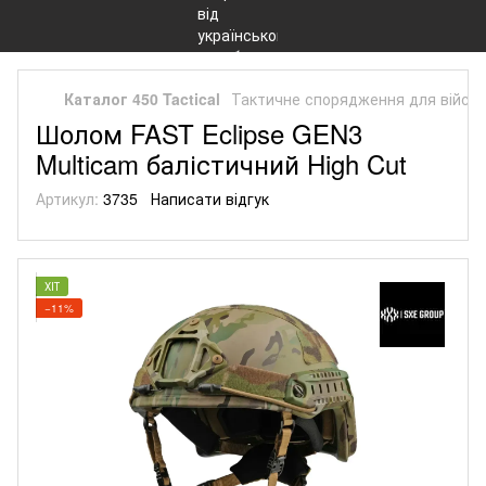
Каталог 450 Tactical
Тактичне спорядження для війсь
Шолом FAST Eclipse GEN3
Multicam балістичний High Cut
Артикул:
3735
Написати відгук
ХІТ
−11%