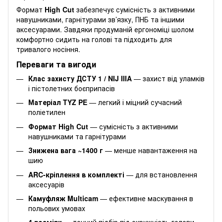
Формат
High Cut
забезпечує сумісність з активними
навушниками, гарнітурами зв’язку, ПНБ та іншими
аксесуарами. Завдяки продуманій ергономіці шолом
комфортно сидить на голові та підходить для
тривалого носіння.
Переваги та вигоди
Клас захисту ДСТУ 1 / NIJ IIIA
— захист від уламків
і пістолетних боєприпасів
Матеріал TYZ PE
— легкий і міцний сучасний
поліетилен
Формат High Cut
— сумісність з активними
навушниками та гарнітурами
Знижена вага ~1400 г
— менше навантаження на
шию
ARC-кріплення в комплекті
— для встановлення
аксесуарів
Камуфляж Multicam
— ефективне маскування в
польових умовах