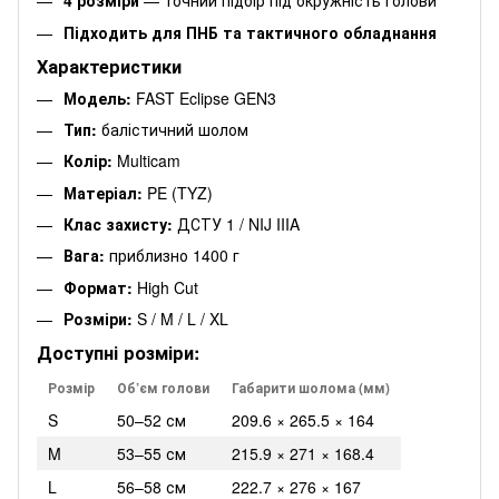
4 розміри
— точний підбір під окружність голови
Підходить для ПНБ та тактичного обладнання
Характеристики
Модель:
FAST Eclipse GEN3
Тип:
балістичний шолом
Колір:
Multicam
Матеріал:
PE (TYZ)
Клас захисту:
ДСТУ 1 / NIJ IIIA
Вага:
приблизно 1400 г
Формат:
High Cut
Розміри:
S / M / L / XL
Доступні розміри:
Розмір
Об’єм голови
Габарити шолома (мм)
S
50–52 см
209.6 × 265.5 × 164
M
53–55 см
215.9 × 271 × 168.4
L
56–58 см
222.7 × 276 × 167