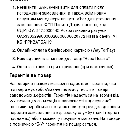
Реквізити IBAN. (Реквізити для оплати після
погодження замовлення, а також всім новим
покупцям менеджери пишуть Viber для уточнення
замовлення) ФОП Палига Дарія Іванівна, код
ЄДРПОУ: 3475000445 Розрахунковий рахунок:
UA533052990000026006036020772 Назва банку: АТ
КБ "ПРИВАТБАНК"
Онлайн-оплата банківською карткою (WayForPay)
Накладений платіж при доставці "Нова Пошта"
Оплата готівкою при отриманні (при самовивозі)
Гарантія на товар
На товари в нашому магазині надається гарантія, яка
підтверджує зобов'язання по відсутності в товарі
заводських дефектів. Гарантія надається на термін від
2-х тижнів до 36 місяців в залежності від сервісної
політики виробника і вступає в силу через два дні після
передачі замовлення в кур'єрську службу (при Інтернет
продажах) або з моменту покупки в магазині. На товари
з позначкою "Б/У" гарантія не поширюється.