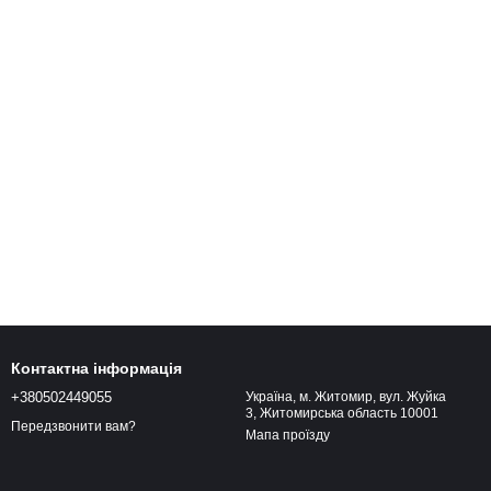
Контактна інформація
+380502449055
Україна, м. Житомир, вул. Жуйка
3, Житомирська область 10001
Передзвонити вам?
Мапа проїзду