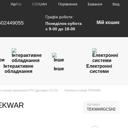
Порівняння
Укр
Рус
USD
UAH
Бажання
Вхід
Графік роботи:
502449055
Мій кошик
Понеділок-субота
с 9-00 до 18-00
Інтерактивне
Електронні
Інше
обладнання
системи
і станції керування FPV дронами (GCS)
Наземні станції TEKWAR
 TEKWAR
Артикул
TEKWARGCSH2