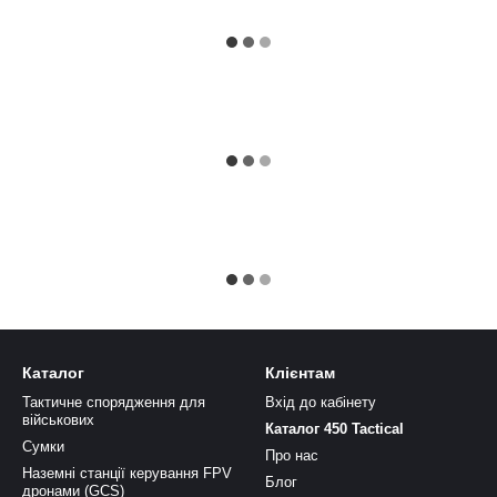
Каталог
Клієнтам
Тактичне спорядження для
Вхід до кабінету
військових
Каталог 450 Tactical
Сумки
Про нас
Наземні станції керування FPV
Блог
дронами (GCS)