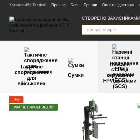
Перейти к основному контенту
Каталог 450 Tactical
Про нас
Блог
Бренди
Оплата і доставка
Угода користувача
Відгуки
Партнери
СТВОРЕНО ЗАХИСНИКАМИ 
Наземні
Тактичне
станції
спорядження
Сумки
керування
для
FPV дронами
військових
(GCS)
−5%
ВЛАСНЕ ВИРОБНИЦТВО