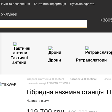
Обмін та повернення
Контактна інформація
Публічна оферта
УКРАЇНИ!
+380
Тактичні
Дрони
Ретранслятори
антени
Інтернет-магазин 450 Tactical
Каталог 450 Tactical
Наземн
Наземні станції TEKWAR TEKWAR
Гібридна наземна станція
Написати відгук
119 700 грн