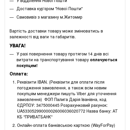
У відділення Нової Пошти
Доставка кур'єром "Нової Пошти"
Самовивіз з магазину м.Житомир
Вартість доставки товару може змінюватись в
залежності від ваги та габаритів.
УВАГА!
У разі повернення товару протягом 14 днів всі
витрати на транспортування товару
оплачуються
покупцем!
Оплата:
Реквізити IBAN. (Реквізити для оплати після
погодження замовлення, а також всім новим
покупцям менеджери пишуть Viber для уточнення
замовлення) ФОП Палига Дарія Іванівна, код
ЄДРПОУ: 3475000445 Розрахунковий рахунок:
UA533052990000026006036020772 Назва банку: АТ
КБ "ПРИВАТБАНК"
Онлайн-оплата банківською карткою (WayForPay)