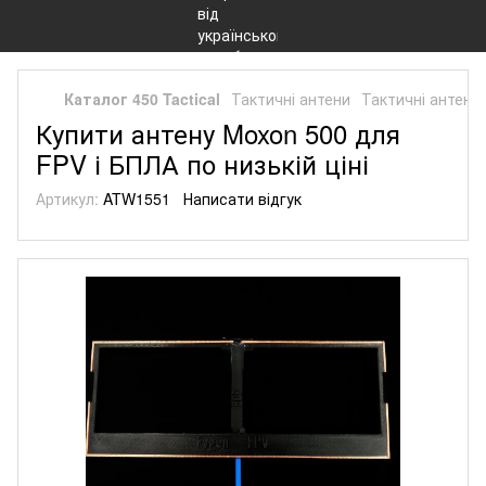
Каталог 450 Tactical
Тактичні антени
Тактичні антени
Купити антену Moxon 500 для
FPV і БПЛА по низькій ціні
Артикул:
ATW1551
Написати відгук