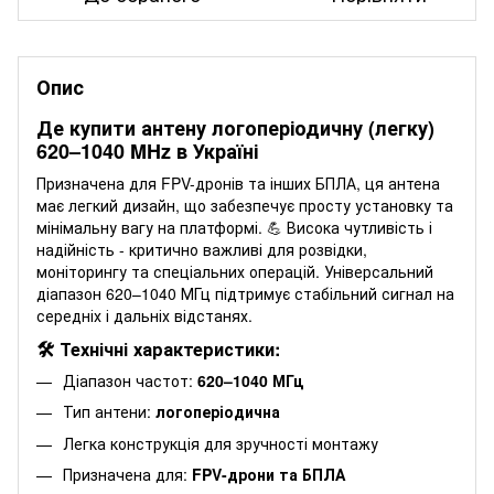
Опис
Де купити антену логоперіодичну (легку)
620–1040 MHz в Україні
Призначена для FPV-дронів та інших БПЛА, ця антена
має легкий дизайн, що забезпечує просту установку та
мінімальну вагу на платформі. 💪 Висока чутливість і
надійність - критично важливі для розвідки,
моніторингу та спеціальних операцій. Універсальний
діапазон 620–1040 МГц підтримує стабільний сигнал на
середніх і дальніх відстанях.
🛠️ Технічні характеристики:
Діапазон частот:
620–1040 МГц
Тип антени:
логоперіодична
Легка конструкція для зручності монтажу
Призначена для:
FPV-дрони та БПЛА