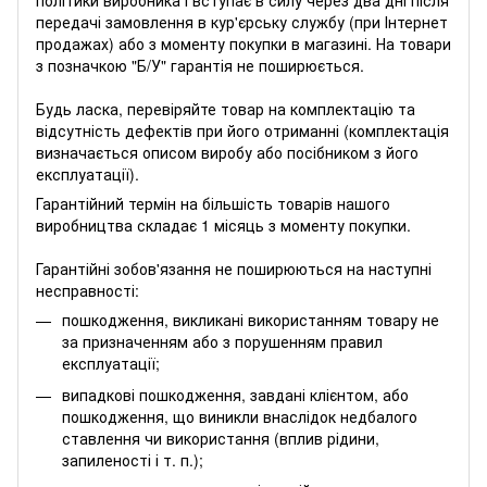
політики виробника і вступає в силу через два дні після
передачі замовлення в кур'єрську службу (при Інтернет
продажах) або з моменту покупки в магазині. На товари
з позначкою "Б/У" гарантія не поширюється.
Будь ласка, перевіряйте товар на комплектацію та
відсутність дефектів при його отриманні (комплектація
визначається описом виробу або посібником з його
експлуатації).
Гарантійний термін на більшість товарів нашого
виробництва складає 1 місяць з моменту покупки.
Гарантійні зобов'язання не поширюються на наступні
несправності:
пошкодження, викликані використанням товару не
за призначенням або з порушенням правил
експлуатації;
випадкові пошкодження, завдані клієнтом, або
пошкодження, що виникли внаслідок недбалого
ставлення чи використання (вплив рідини,
запиленості і т. п.);