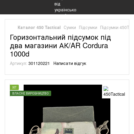
Каталог 450 Tactical
Сумки
Підсумки
Підсумки 450Tact
Горизонтальний підсумок під
два магазини АК/AR Cordura
1000d
Артикул:
301120221
Написати відгук
ХІТ
ВЛАСНЕ ВИРОБНИЦТВО