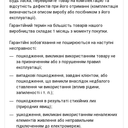
Будь ласка, перевіряйте товар на комплектацію та
відсутність дефектів при його отриманні (комплектація
визначається описом виробу або посібником з його
експлуатації).
Гарантійний термін на більшість товарів нашого
виробництва складає 1 місяць з моменту покупки.
Гарантійні зобов'язання не поширюються на наступні
несправності:
пошкодження, викликані використанням товару не
за призначенням або з порушенням правил
експлуатації;
випадкові пошкодження, завдані клієнтом, або
пошкодження, що виникли внаслідок недбалого
ставлення чи використання (вплив рідини,
запиленості і т. п.);
пошкодження в результаті стихійних лих
(природних явищ);
ушкодження, викликані використанням неналежних
елементів живлення або неправильним
підключенням до електромережі.