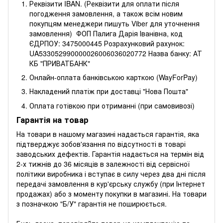
Реквізити IBAN. (Реквізити для оплати після
погодження замовлення, а також всім новим
покупцям менеджери пишуть Viber для уточнення
замовлення) ФОП Палига Дарія Іванівна, код
ЄДРПОУ: 3475000445 Розрахунковий рахунок:
UA533052990000026006036020772 Назва банку: АТ
КБ "ПРИВАТБАНК"
Онлайн-оплата банківською карткою (WayForPay)
Накладений платіж при доставці "Нова Пошта"
Оплата готівкою при отриманні (при самовивозі)
Гарантія на товар
На товари в нашому магазині надається гарантія, яка
підтверджує зобов'язання по відсутності в товарі
заводських дефектів. Гарантія надається на термін від
2-х тижнів до 36 місяців в залежності від сервісної
політики виробника і вступає в силу через два дні після
передачі замовлення в кур'єрську службу (при Інтернет
продажах) або з моменту покупки в магазині. На товари
з позначкою "Б/У" гарантія не поширюється.