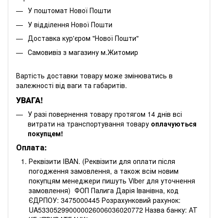
У поштомат Нової Пошти
У відділення Нової Пошти
Доставка кур'єром "Нової Пошти"
Самовивіз з магазину м.Житомир
Вартість доставки товару може змінюватись в
залежності від ваги та габаритів.
УВАГА!
У разі повернення товару протягом 14 днів всі
витрати на транспортування товару
оплачуються
покупцем!
Оплата:
Реквізити IBAN. (Реквізити для оплати після
погодження замовлення, а також всім новим
покупцям менеджери пишуть Viber для уточнення
замовлення) ФОП Палига Дарія Іванівна, код
ЄДРПОУ: 3475000445 Розрахунковий рахунок:
UA533052990000026006036020772 Назва банку: АТ