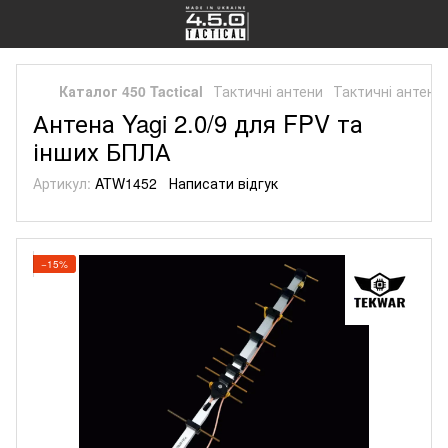
Каталог 450 Tactical
Тактичні антени
Тактичні антени
Антена Yagi 2.0/9 для FPV та
інших БПЛА
Артикул:
ATW1452
Написати відгук
−15%