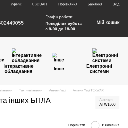
Порівняння
Укр
Рус
USD
UAH
Бажання
Вхід
Графік роботи:
502449055
Мій кошик
Понеділок-субота
с 9-00 до 18-00
Інтерактивне
Електронні
Інше
обладнання
системи
і антени
Тактичні антени
Антени Yagi
Антени Yagi TEKWAR
 та інших БПЛА
Артикул
ATW1500
Порівняти
В бажання