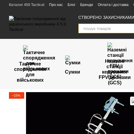
Перейти к основному контенту
Каталог 450 Tactical
Про нас
Блог
Бренди
Оплата і доставка
Угода користувача
Відгуки
Партнери
СТВОРЕНО ЗАХИСНИКАМИ 
Наземні
Тактичне
станції
спорядження
Сумки
керування
для
FPV дронами
військових
(GCS)
−15%