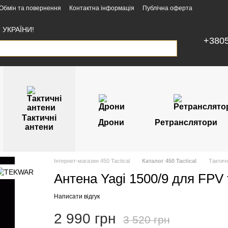
Обмін та повернення
Контактна інформація
Публічна оферта
УКРАЇНИ!
+380
Тактичні
Дрони
Ретранслятори
антени
Інтернет-магазин 450 Tactical
Каталог 450 Tactical
Тактичн
Антена Yagi 1500/9 для FPV
Написати відгук
2 990 грн
3 520 грн