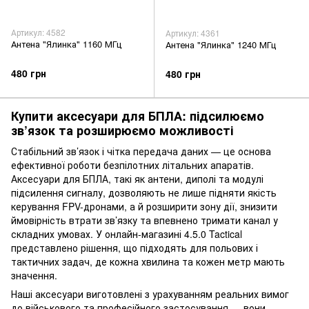
Артикул: 4582
Артикул: 4361
Антена "Ялинка" 1160 МГц
Антена "Ялинка" 1240 МГц
480 грн
480 грн
Купити аксесуари для БПЛА: підсилюємо
зв’язок та розширюємо можливості
Стабільний зв’язок і чітка передача даних — це основа
ефективної роботи безпілотних літальних апаратів.
Аксесуари для БПЛА, такі як антени, диполі та модулі
підсилення сигналу, дозволяють не лише підняти якість
керування FPV-дронами, а й розширити зону дії, знизити
ймовірність втрати зв’язку та впевнено тримати канал у
складних умовах. У онлайн-магазині 4.5.0 Tactical
представлено рішення, що підходять для польових і
тактичних задач, де кожна хвилина та кожен метр мають
значення.
Наші аксесуари виготовлені з урахуванням реальних вимог
до військового та професійного застосування — вони